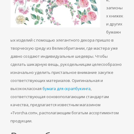
записны
х книжек
и других
бумажн
ых изделий с помощью элегантного декора пришло в
творческую среду из Великобритании, где мастера уже
давно создают индивидуальные шедевры. Чтобы
сделать шикарную вещь, рукодельницам целесообразно
изначально уделить пристальное внимание закупке
соответствующих материалов. Оригинальная и
высококлассная
бумага для скрапбукинга
,
соответствующая основополагающим стандартам
качества, предлагается известным магазином
«Tvorcha.com», располагающим богатым ассортиментом
продукции.