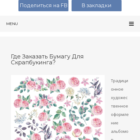
Поделиться на FB
В закладки
MENU
Где Заказать Бумагу Для
Скрапбукинга?
Традици
онное
художес
твенное
оформле
ние
альбомо
в,