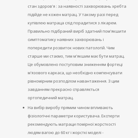
стан здоров'я : за наявності захворювань хребта
підійде не кожен матрац. У такому разі перед
купівлею матраца слід порадитися з лікарем.
Правильно підібраний виріб здатний пом'якшити
симптоматику наявних захворювань і
попередити розвиток нових патологій. Чим
старше ми стаємо, тим м'якшим має бути матрац.
Це обумовлено поступовим зниженням фортеці
м'язового каркаса, що необхідно компенсувати
рівномірним розподілом навантаження. З цим
завданням прекрасно справляється
ортопедичний матрац.
На вибір виробу прямим чином впливають
фізіологічні параметри користувача. Експерти
рекомендують матраци помірної жорсткості
людям вагою до 60 кг і жорсткі моделі -