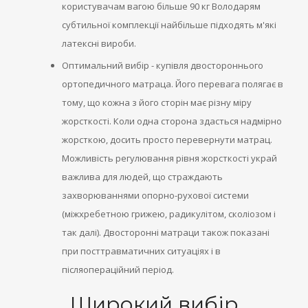
користувачам вагою більше 90 кг Володарям
субтильної комплекції найбільше підходять м'які
латексні вироби.
Оптимальний вибір - купівля двостороннього
ортопедичного матраца. Його перевага полягає в
тому, що кожна з його сторін має різну міру
жорсткості. Коли одна сторона здасться надмірно
жорсткою, досить просто перевернути матрац.
Можливість регулювання рівня жорсткості украй
важлива для людей, що страждають
захворюваннями опорно-рухової системи
(міжхребетною грижею, радикулітом, сколіозом і
так далі). Двосторонні матраци також показані
при посттравматичних ситуаціях і в
післяопераційний період.
Широкий вибір