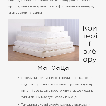
ортопедичного матраца грають фізіологічні параметри,
стан здоров'я людини.
Кри
тері
ї
виб
ору
матраца
Передусім при купівлі ортопедичного матраца
слід орієнтуватися на вік користувача. У цьому
питанні все досить просто: чим старше людина,
тим м'якшим має бути спальне місце.
Також при виборі виробу важливо врахувати