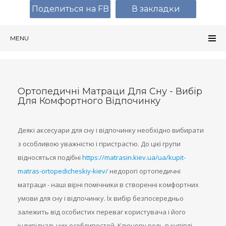
Поделиться на FB
В закладки
MENU
Ортопедичні Матраци Для Сну - Вибір
Для Комфортного Відпочинку
Деякі аксесуари для сну і відпочинку необхідно вибирати
з особливою уважністю і пристрастю. До цієї групи
відносяться подібні
https://matrasin.kiev.ua/ua/kupit-
matras-ortopedicheskiy-kiev/
недорогі ортопедичні
матраци - наші вірні помічники в створенні комфортних
умови для сну і відпочинку. Їх вибір безпосередньо
залежить від особистих переваг користувача і його
індивідуальних особливостей. Ключову роль в купівлі