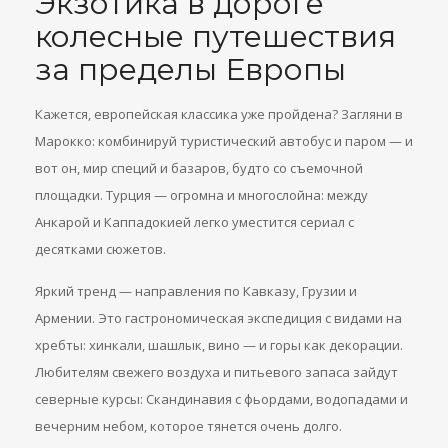
Экзотика в дороге
колесные путешествия
за пределы Европы
Кажется, европейская классика уже пройдена? Загляни в
Марокко: комбинируй туристический автобус и паром — и
вот он, мир специй и базаров, будто со съемочной
площадки. Турция — огромна и многослойна: между
Анкарой и Каппадокией легко уместится сериал с
десятками сюжетов.
Яркий тренд — направления по Кавказу, Грузии и
Армении. Это гастрономическая экспедиция с видами на
хребты: хинкали, шашлык, вино — и горы как декорации.
Любителям свежего воздуха и питьевого запаса зайдут
северные курсы: Скандинавия с фьордами, водопадами и
вечерним небом, которое тянется очень долго.