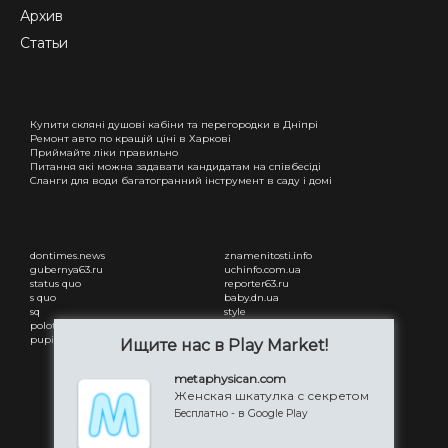
Архив
Статьи
Купити скляні душові кабіни та перегородки в Дніпрі
Ремонт авто по кращій ціні в Харкові
Приймайте ліки правильно
Питання які можна задавати кандидатам на співбесіді
Сланги для води багатогранний інструмент в саду і домі
dontimes.news
znamenitosti.info
gubernya63.ru
uchinfo.com.ua
status quo
reporter63.ru
s quo
baby.dn.ua
sq
style
polotsk-portal.ru
status quo
pupilby
freesmi.by
Ищите нас в Play Market!
Привітання з днем народження
жінці
metaphysican.com
Привітання з днем народження
Женская шкатулка с секретом
чоловіку
Бесплатно - в Google Play