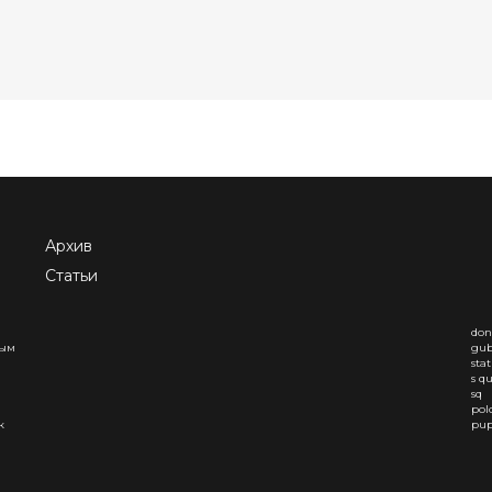
Архив
Статьи
don
ным
gub
sta
s q
sq
pol
к
pup