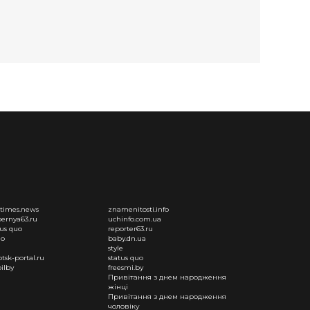
times.news
znamenitosti.info
ernya63.ru
uchinfo.com.ua
tus quo
reporter63.ru
uo
baby.dn.ua
style
otsk-portal.ru
status quo
ilby
freesmi.by
Привітання з днем народження
жінці
Привітання з днем народження
чоловіку