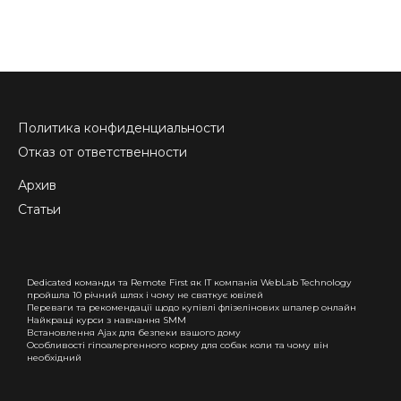
Политика конфиденциальности
Отказ от ответственности
Архив
Статьи
Dedicated команди та Remote First як IT компанія WebLab Technology
пройшла 10 річний шлях і чому не святкує ювілей
Переваги та рекомендації щодо купівлі флiзелінових шпалер онлайн
Найкращі курси з навчання SMM
Встановлення Ajax для безпеки вашого дому
Особливості гіпоалергенного корму для собак коли та чому він
необхідний