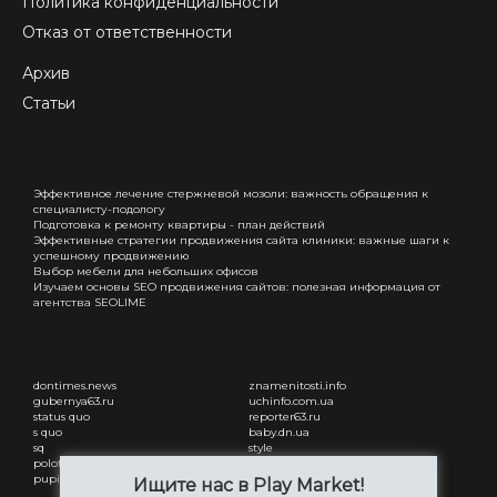
Политика конфиденциальности
Отказ от ответственности
Архив
Статьи
Эффективное лечение стержневой мозоли: важность обращения к
специалисту-подологу
Подготовка к ремонту квартиры - план действий
Эффективные стратегии продвижения сайта клиники: важные шаги к
успешному продвижению
Выбор мебели для небольших офисов
Изучаем основы SEO продвижения сайтов: полезная информация от
агентства SEOLIME
dontimes.news
znamenitosti.info
gubernya63.ru
uchinfo.com.ua
status quo
reporter63.ru
s quo
baby.dn.ua
sq
style
polotsk-portal.ru
status quo
pupilby
freesmi.by
Ищите нас в Play Market!
Привітання з днем народження