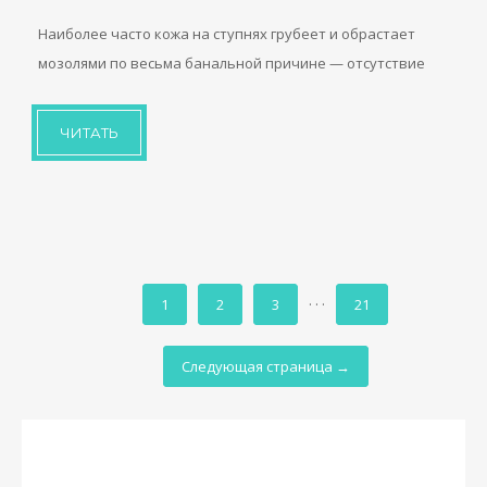
Наиболее часто кожа на ступнях грубеет и обрастает
мозолями по весьма банальной причине — отсутствие
ЧИТАТЬ
1
2
3
· · ·
21
Следующая страница →