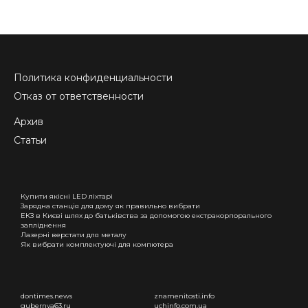
Политика конфиденциальности
Отказ от ответственности
Архив
Статьи
Купити якісні LED ліхтарі
Зарядна станція для дому як правильно вибрати
ЕКЗ в Києві шлях до батьківства за допомогою екстракорпорального
запліднення
Лазерні верстати для металу
Як вибрати комплектуючі для компютера
dontimes.news
znamenitosti.info
gubernya63.ru
uchinfo.com.ua