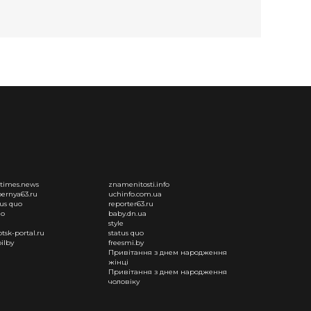
times.news
znamenitosti.info
ernya63.ru
uchinfo.com.ua
tus quo
reporter63.ru
uo
baby.dn.ua
style
otsk-portal.ru
status quo
ilby
freesmi.by
Привітання з днем народження
жінці
Привітання з днем народження
чоловіку