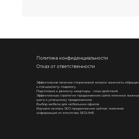
Политика конфиденциальности
Отказ от ответственности
Эффективное лечение стержневой мозоли: важность обраще
к специалисту-подологу
Подготовка к ремонту квартиры - план действий
Эффективные стратегии продвижения сайта клиники: важны
шаги к успешному продвижению
Выбор мебели для небольших офисов
Изучаем основы SEO продвижения сайтов: полезная
информация от агентства SEOLIME