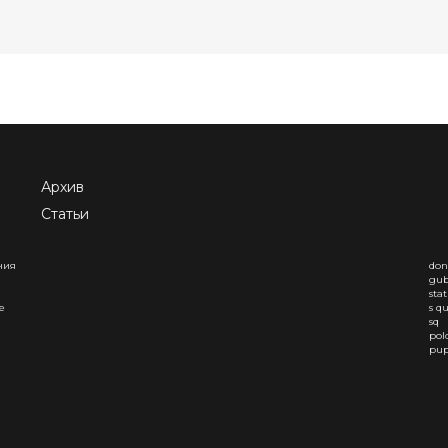
Архив
Статьи
ния
don
gub
sta
е
s q
sq
pol
pup