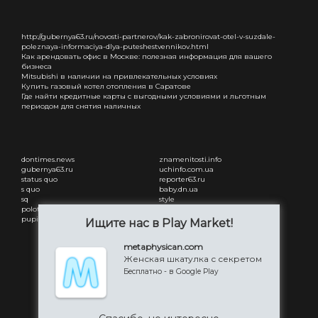
http://gubernya63.ru/novosti-partnerov/kak-zabronirovat-otel-v-suzdale-
poleznaya-informaciya-dlya-puteshestvennikov.html
Как арендовать офис в Москве: полезная информация для вашего
бизнеса
Mitsubishi в наличии на привлекательных условиях
Купить газовый котел отопления в Саратове
Где найти кредитные карты с выгодными условиями и льготным
периодом для снятия наличных
dontimes.news
znamenitosti.info
gubernya63.ru
uchinfo.com.ua
status quo
reporter63.ru
s quo
baby.dn.ua
sq
style
polotsk-portal.ru
status quo
pupilby
freesmi.by
Ищите нас в Play Market!
Привітання з днем народження
жінці
metaphysican.com
Привітання з днем народження
Женская шкатулка с секретом
чоловіку
Бесплатно - в Google Play