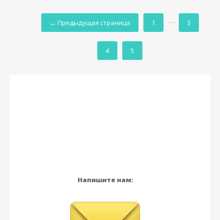
← Предыдущая страница
1
· · ·
3
4
5
Напишите нам: