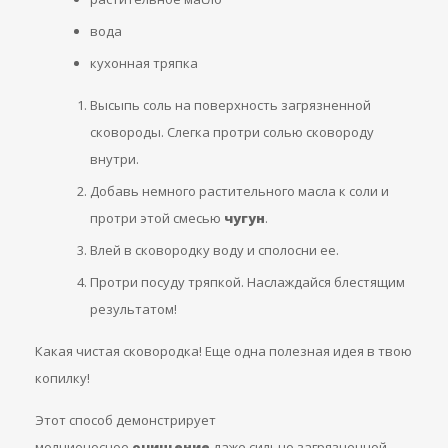
вода
кухонная тряпка
Высыпь соль на поверхность загрязненной
сковороды. Слегка протри солью сковороду
внутри.
Добавь немного растительного масла к соли и
протри этой смесью
чугун
.
Влей в сковородку воду и сполосни ее.
Протри посуду тряпкой. Наслаждайся блестящим
результатом!
Какая чистая сковородка! Еще одна полезная идея в твою
копилку!
Этот способ демонстрирует
молниеносное
очищение
даже сильно загрязненной