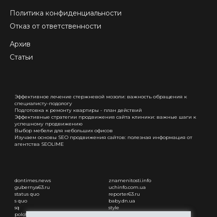
Политика конфиденциальности
Отказ от ответственности
Архив
Статьи
Эффективное лечение стержневой мозоли: важность обращения к
специалисту-подологу
Подготовка к ремонту квартиры - план действий
Эффективные стратегии продвижения сайта клиники: важные шаги к
успешному продвижению
Выбор мебели для небольших офисов
Изучаем основы SEO продвижения сайтов: полезная информация от
агентства SEOLIME
dontimes.news
znamenitosti.info
gubernya63.ru
uchinfo.com.ua
status quo
reporter63.ru
s quo
baby.dn.ua
sq
style
polotsk-portal.ru
status quo