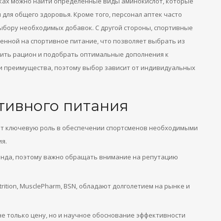
ках можно найти определенные виды аминокислот, которые
и для общего здоровья. Кроме того, персонал аптек часто
бору необходимых добавок. С другой стороны, спортивные
енной на спортивное питание, что позволяет выбрать из
зить рацион и подобрать оптимальные дополнения к
ои преимущества, поэтому выбор зависит от индивидуальных
тивного питания
ют ключевую роль в обеспечении спортсменов необходимыми
я.
енда, поэтому важно обращать внимание на репутацию
rition, MusclePharm, BSN, обладают долголетием на рынке и
е только цену, но и научное обоснование эффективности