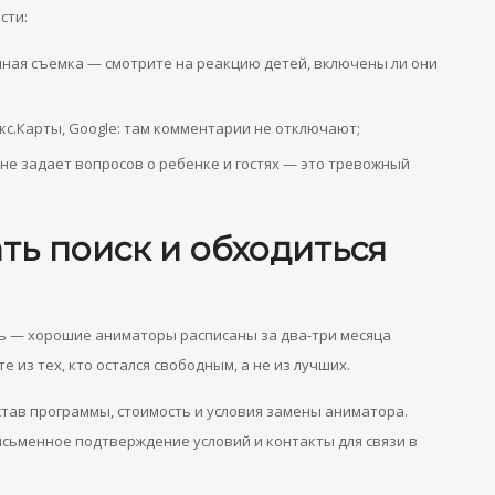
сти:
чная съемка — смотрите на реакцию детей, включены ли они
с.Карты, Google: там комментарии не отключают;
 не задает вопросов о ребенке и гостях — это тревожный
ть поиск и обходиться
нь — хорошие аниматоры расписаны за два-три месяца
 из тех, кто остался свободным, а не из лучших.
остав программы, стоимость и условия замены аниматора.
сьменное подтверждение условий и контакты для связи в