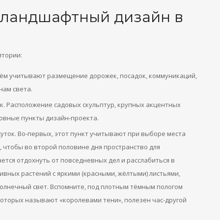
ь ландшафтный дизайн в
итории:
 нём учитывают размещение дорожек, посадок, коммуникаций,
нам света.
к. Расположение садовых скульптур, крупных акцентных
новные пункты дизайн-проекта.
суток. Во-первых, этот пункт учитывают при выборе места
, чтобы во второй половине дня пространство для
чется отдохнуть от повседневных дел и расслабиться в
ивных растений с яркими (красными, жёлтыми) листьями,
лнечный свет. Вспомните, под плотным тёмным пологом
 которых называют «королевами тени», полезен час-другой