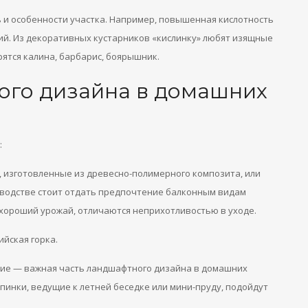
ь и особенности участка. Например, повышенная кислотность
й. Из декоративных кустарников «кислинку» любят изящные
ятся калина, барбарис, боярышник.
ого дизайна в домашних
:
, изготовленные из древесно-полимерного композита, или
доводстве стоит отдать предпочтение балконным видам
 хороший урожай, отличаются неприхотливостью в уходе.
ийская горка.
ние — важная часть ландшафтного дизайна в домашних
пинки, ведущие к летней беседке или мини-пруду, подойдут