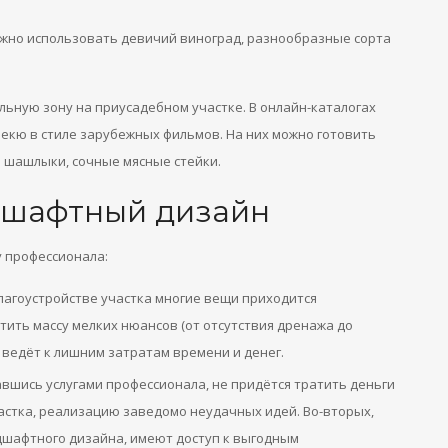
ожно использовать девичий виноград, разнообразные сорта
ьную зону на приусадебном участке. В онлайн-каталогах
екю в стиле зарубежных фильмов. На них можно готовить
 шашлыки, сочные мясные стейки.
дшафтный дизайн
у профессионала:
лагоустройстве участка многие вещи приходится
ить массу мелких нюансов (от отсутствия дренажа до
 ведёт к лишним затратам времени и денег.
вшись услугами профессионала, не придётся тратить деньги
частка, реализацию заведомо неудачных идей. Во-вторых,
шафтного дизайна, имеют доступ к выгодным