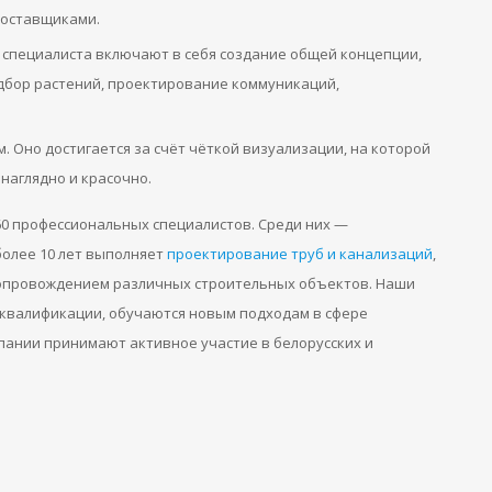
поставщиками.
ги специалиста включают в себя создание общей концепции,
дбор растений, проектирование коммуникаций,
 Оно достигается за счёт чёткой визуализации, на которой
наглядно и красочно.
0 профессиональных специалистов. Среди них —
более 10 лет выполняет
проектирование труб и канализаций
,
 сопровождением различных строительных объектов. Наши
 квалификации, обучаются новым подходам в сфере
пании принимают активное участие в белорусских и