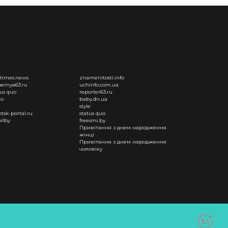
times.news
znamenitosti.info
ernya63.ru
uchinfo.com.ua
tus quo
reporter63.ru
uo
baby.dn.ua
style
otsk-portal.ru
status quo
ilby
freesmi.by
Привітання з днем народження
жінці
Привітання з днем народження
чоловіку