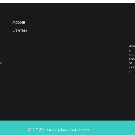
Архив
Статьи
don
gub
sta
s q
ог
sq
pol
pup
© 2026 metaphysican.com