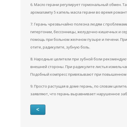
6. Масло герани регулирует гормональный обмен. Т
аромалампу 5 капель масла герани во время романт
7. Герань чрезвычайно полезна людям с проблемам
гипертонии, бессонницы, желудочно-кишечных и с
помощь при больном желчном пузыре и печени. Прил
отите, радикулите, зубную боль.
8. Народные целители при зубной боли рекомендуют 
внешней стороны. При радикулите листья измельчаю
Подобный компресс привязывают при повышенном дав
9. Просто растущая в доме герань, по словам цели
заявляют, что герань выравнивает нарушенное за
<