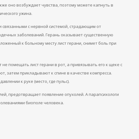
акже оно возбуждает чувства, поэтому можете капнуть в
ического ужина.
и связанными с нервной системой, страдающим от
ердечных заболеваний. Герань оказывает существенную
оженный к больному месту лист герани, снимет боль при
не помещать лист герани в рот, а привязывать его к щеке с
т, затем прикладывают к спине в качестве компресса.
лении к руке (место, где пульс).
телей, предотвращает появление опухолей. А парапсихологи
болеваниями биополе человека.