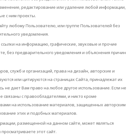
изменение, редактирование или удаление любой информации,
ые с ним проекты.
айту любому Пользователю, или группе Пользователей без
ительного уведомления.
 ссылки на информацию, графические, звуковые и прочие
те, без предварительного уведомления и объяснения причин
ов, служб и организаций, права на дизайн, авторские и
зуются или цитируются на страницах Сайта, принадлежат их
ь не дает Вам право на любое другое использование. Если не
не связаны с правообладателями, и никто кроме
авами на использование материалов, защищенных авторским
зование этих и подобных материалов.
рмации, размещенной на данном сайте, может являться
 просматриваете этот сайт.