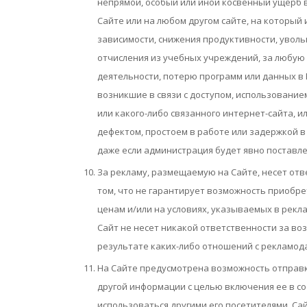
непрямой, особый или иной косвенный ущерб 
Сайте или на любом другом сайте, на который
зависимости, снижения продуктивности, уволь
отчисления из учебных учреждений, за любую
деятельности, потерю программ или данных в
возникшие в связи с доступом, использовани
или какого-либо связанного интернет-сайта, 
дефектом, простоем в работе или задержкой 
даже если администрация будет явно поставле
За рекламу, размещаемую на Сайте, несет отв
том, что не гарантирует возможность приобре
ценам и/или на условиях, указываемых в реклам
Сайт не несет никакой ответственности за во
результате каких-либо отношений с рекламод
На Сайте предусмотрена возможность отправк
другой информации с целью включения ее в с
использоваться другими его посетителями. Са