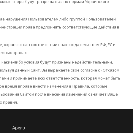
можные споры будут разрешаться по нормам Украинского
чае нарушения Пользователем либо группой Пользователей
министрации права предпринять соответствующие действия в
, охраняются в соответствии с законодательством РФ, ЕС и
межных правах.
и какие-либо условия будут признаны недействительными,
пользуя данный Сайт, Вы выражаете свое согласие с «Отказом
лами и принимаете всю ответственность, которая может быть
ое время вправе внести изменения в Правила, которые
льзования Сайтом после внесения изменений означает Ваше
х правил.
Архив