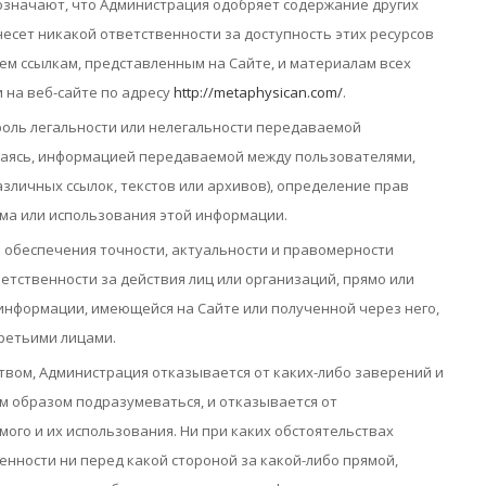
означают, что Администрация одобряет содержание других
несет никакой ответственности за доступность этих ресурсов
всем ссылкам, представленным на Сайте, и материалам всех
и на веб-сайте по адресу
http://metaphysican.com/
.
роль легальности или нелегальности передаваемой
ваясь, информацией передаваемой между пользователями,
личных ссылок, текстов или архивов), определение прав
ема или использования этой информации.
обеспечения точности, актуальности и правомерности
етственности за действия лиц или организаций, прямо или
нформации, имеющейся на Сайте или полученной через него,
третьими лицами.
твом, Администрация отказывается от каких-либо заверений и
м образом подразумеваться, и отказывается от
ого и их использования. Ни при каких обстоятельствах
енности ни перед какой стороной за какой-либо прямой,