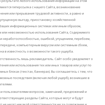
в результате любого использования информации на этом
 имеется гиперссылка с нашего Сайта, возникновение
нения или прерывания трудовой активности, а равно и
 упущенную выгоду, приостановку хозяйственной
 Ваших информационных системах или иным образом,
ем или невозможностью использования Сайта, Содержимого
или неработоспособностью, ошибкой, упущением, перебоем,
в передаче, компьютерным вирусом или системным сбоем,
на в известность о возможности такого ущерба.
етственность лишь рекламодатель. Сайт особо уведомляет о
тения или использования тех или иных товаров или услуг по
ных блоках (текстах, баннерах). Вы соглашаетесь с тем, что
зможные последствия (включая любой ущерб), возникшие в
ателями.
и пользователями вопросов, замечаний, предложений и
оответствующие разделы Сайта, которые могут и будут
йт не несет никакой ответственности ни за содержание и