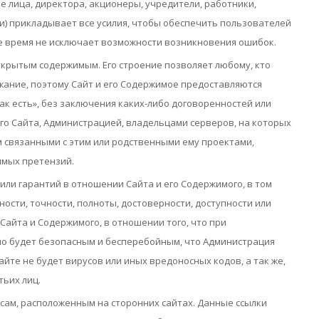
 лица, директора, акционеры, учредители, работники,
и) прикладывает все усилия, чтобы обеспечить пользователей
же время не исключает возможности возникновения ошибок.
ткрытым содержимым. Его строение позволяет любому, кто
ржание, поэтому Сайт и его Содержимое предоставляются
как есть», без заключения каких-либо договоренностей или
го Сайта, Администрацией, владельцами серверов, на которых
м связанными с этим или родственными ему проектами,
ямых претензий.
или гарантий в отношении Сайта и его Содержимого, в том
ости, точности, полноты, достоверности, доступности или
Сайта и Содержимого, в отношении того, что при
но будет безопасным и бесперебойным, что Администрация
айте не будет вирусов или иных вредоносных кодов, а так же,
тьих лиц.
рсам, расположенным на сторонних сайтах. Данные ссылки