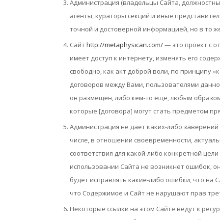
Администрация (владельцы Сайта, должностные
агенты, кураторы секций и иные представител
точной и достоверной информацией, но в то 
Cайт
http://metaphysican.com/
— это проект с о
имеет доступ к интернету, изменять его соде
свободно, как акт доброй воли, по принципу «
договоров между Вами, пользователями данно
он размещен, либо кем-то еще, любым образо
которые [договора] могут стать предметом пр
Администрация не дает каких-либо заверений 
числе, в отношении своевременности, актуальн
соответствия для какой-либо конкретной цели 
использовании Сайта не возникнет ошибок, о
будет исправлять какие-либо ошибки, что на С
что Содержимое и Сайт не нарушают прав тре
Некоторые ссылки на этом Сайте ведут к ресу