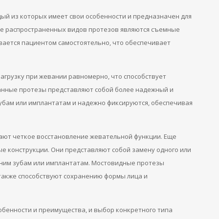
дый из которых имеет свои особенности и предназначен для
е распространенных видов протезов являются съемные
евается пациентом самостоятельно, что обеспечивает
грузку при жевании равномерно, что способствует
анные протезы представляют собой более надежный и
зубам или имплантатам и надежно фиксируются, обеспечивая
ют четкое восстановление жевательной функции. Еще
е конструкции. Они представляют собой замену одного или
едним зубам или имплантатам. Мостовидные протезы
также способствуют сохранению формы лица и
обенности и преимущества, и выбор конкретного типа