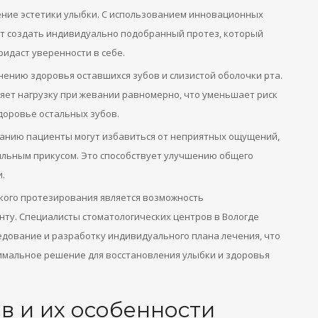
ние эстетики улыбки. С использованием инновационных
т создать индивидуально подобранный протез, который
ридаст уверенности в себе.
ению здоровья оставшихся зубов и слизистой оболочки рта.
ет нагрузку при жевании равномерно, что уменьшает риск
доровье остальных зубов.
анию пациенты могут избавиться от неприятных ощущений,
ильным прикусом. Это способствует улучшению общего
.
кого протезирования является возможность
нту. Специалисты стоматологических центров в Вологде
едование и разработку индивидуального плана лечения, что
имальное решение для восстановления улыбки и здоровья
в и их особенности