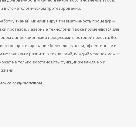
вая долговечность и качественное восстановление зубов.
ий в стоматологическом протезировании.
работку тканей, минимизируя травматичность процедур и
вки протезов. Лазерные технологии также применяются для
орьбы с инфекционными процессами в ротовой полости. Все
ическое протезирование более доступным, эффективным и
м методикам и развитию технологий, каждый человек может
ожет не только восстановить функции жевания, но и
 жизни.
сь со специалистом