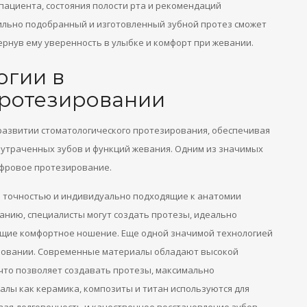
пациента, состояния полости рта и рекомендаций
вильно подобранный и изготовленный зубной протез сможет
ернув ему уверенность в улыбке и комфорт при жевании.
огии в
протезировании
развитии стоматологического протезирования, обеспечивая
утраченных зубов и функций жевания. Одним из значимых
ифровое протезирование.
й точностью и индивидуально подходящие к анатомии
анию, специалисты могут создать протезы, идеально
щие комфортное ношение. Еще одной значимой технологией
ровании. Современные материалы обладают высокой
что позволяет создавать протезы, максимально
алы как керамика, композиты и титан используются для