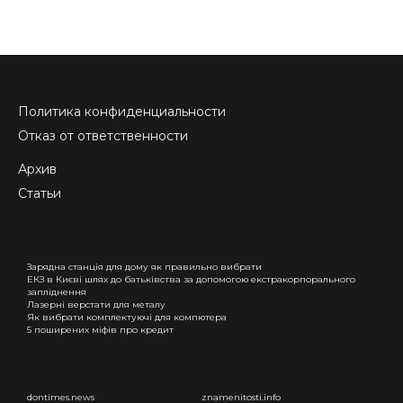
Политика конфиденциальности
Отказ от ответственности
Архив
Статьи
Зарядна станція для дому як правильно вибрати
ЕКЗ в Києві шлях до батьківства за допомогою екстракорпорального
запліднення
Лазерні верстати для металу
Як вибрати комплектуючі для компютера
5 поширених міфів про кредит
dontimes.news
znamenitosti.info