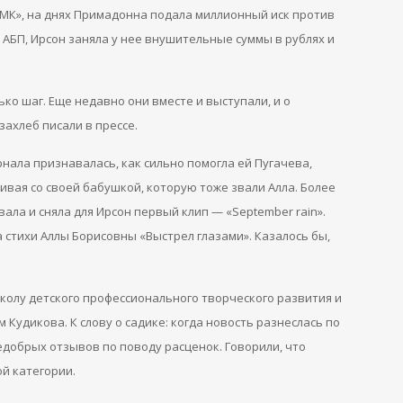
»МК», на днях Примадонна подала миллионный иск против
 АБП, Ирсон заняла у нее внушительные суммы в рублях и
ко шаг. Еще недавно они вместе и выступали, и о
захлеб писали в прессе.
нала признавалась, как сильно помогла ей Пугачева,
нивая со своей бабушкой, которую тоже звали Алла. Более
ала и сняла для Ирсон первый клип — «September rain».
 стихи Аллы Борисовны «Выстрел глазами». Казалось бы,
колу детского профессионального творческого развития и
 Кудикова. К слову о садике: когда новость разнеслась по
едобрых отзывов по поводу расценок. Говорили, что
й категории.