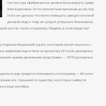
того же года «фабрикантка» должна была вернуть сумму
Алле Борисовне. Но по непонятным причинам до сих пор
этого не сделала. Что могло помешать самодостаточной
деловой леди, к тому же супруге успешного бизнесмена,
орой она так тепло отзывалась? Видимо, в этом предстоит
 подала в Мещанский суд иск, в котором просит взыскать с
а в заявлении еще и пени за просрочку (47 тысяч долларов и
льзование чужими денежными средствами» — 10770 долларов и
донны в суде придется оплачивать и госпошлину — 60 тысяч
рению иск. Слушания по существу, на которых займутся
 в конце сентября.