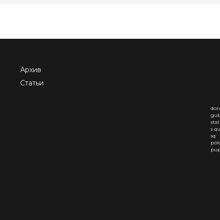
Архив
Статьи
don
gub
sta
s q
sq
pol
pup