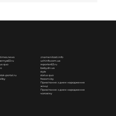
times.news
znamenitosti.info
ernya63.ru
uchinfo.com.ua
tus quo
reporter63.ru
uo
baby.dn.ua
style
otsk-portal.ru
status quo
ilby
freesmi.by
Привітання з днем народження
жінці
Привітання з днем народження
чоловіку