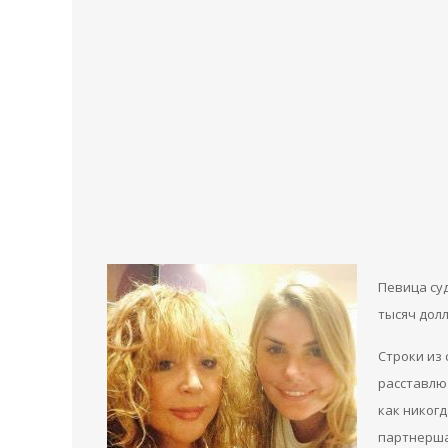
Певица суд
тысяч дол
Строки из 
расставлю
как никогд
партнершам