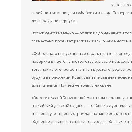
известно 
своей воспитанницы из «Фабрики звезд». По версии
долларах и не вернула.
Вот уж действительно — от любви до ненависти толь
совместных проектах рассказывали, о чем много и в
«Фабричная» выпускница со страниц известного жур
поверила в нее. С теплотой отзывалась о ней, срав
того, прима отечественной поп-музыки спродюсиров
Будучи в положении, Кудикова записывала песню на
дивы спелись. Причем не только на сцене.
«Вместе с Аллой Борисовной мы открываем новую ш
английский детский садик», — сообщала журналистам
интернету, от простых граждан посыпалось много н
обучение детишек в садике только для обеспеченно