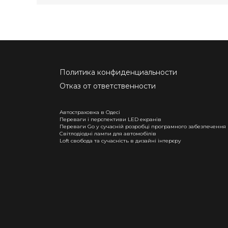
Политика конфиденциальности
Отказ от ответственности
Автостраховка в Одесі
Переваги і перспективи LED екранів
Переваги Go у сучасній розробці програмного забезпечення
Світлодіодні лампи для автомобілів
Loft свобода та сучасність в дизайні інтерєру