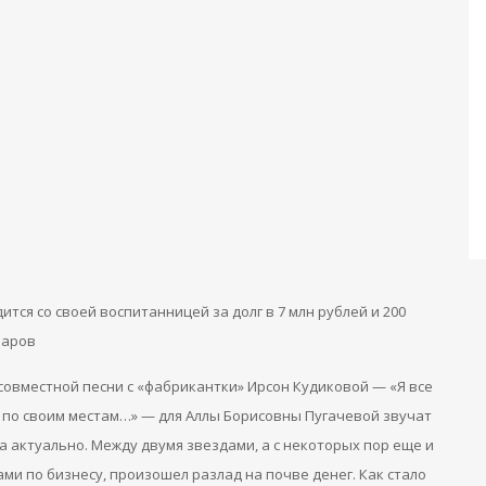
ится со своей воспитанницей за долг в 7 млн рублей и 200
ларов
совместной песни с «фабрикантки» Ирсон Кудиковой — «Я все
 по своим местам…» — для Аллы Борисовны Пугачевой звучат
а актуально. Между двумя звездами, а
с некоторых пор еще и
и по бизнесу, произошел разлад на почве денег. Как стало