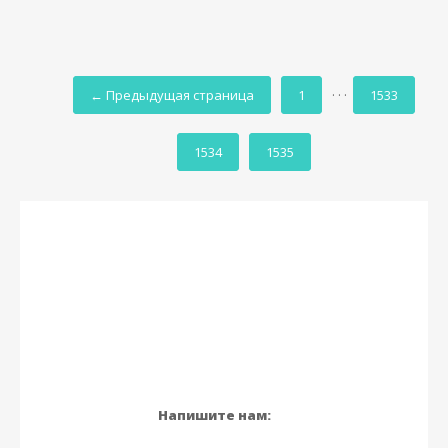
← Предыдущая страница
1
· · ·
1533
1534
1535
Напишите нам: