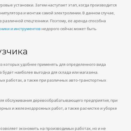
уровые установки. Затем наступает этап, когда производится
нипулятора и монтаж самой электролинии. В данном случае,
 различной спецтехники. Поэтому, ее аренда способна
хники и инструментов
недорого сейчас может быть
узчика
з которых удобнее применять для определенного вида
а будет наиболее выгодна для склада или магазина.
ых работах, а также при различных авто-транспортных
для обслуживания деревообрабатывающего предприятия, при
рных и железнодорожных работ, а также расчистке и уборке
озволяет экономить на производимых работах, но и не