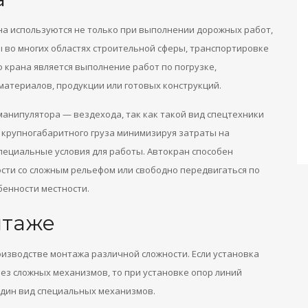
а используются не только при выполнении дорожных работ,
 во многих областях строительной сферы, транспортировке
о крана является выполнение работ по погрузке,
атериалов, продукции или готовых конструкций.
анипулятора — вездехода, так как такой вид спецтехники
крупногабаритного груза минимизируя затраты на
пециальные условия для работы. Автокран способен
сти со сложным рельефом или свободно передвигаться по
бенности местности.
нтаже
зводстве монтажа различной сложности. Если установка
ез сложных механизмов, то при установке опор линий
один вид специальных механизмов.