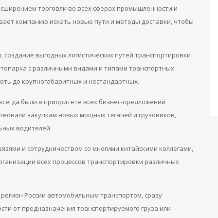
расширением торговли во всех сферах промышленности и
ывает компанию искать новые пути и методы доставки, чтобы
, создание выгодных логистических путей транспортировки
втопарка с различными видами и типами транспортных
лоть до крупногабаритных и нестандартных.
всегда были в приоритете всех бизнес-предложений
вовали закупкам новых мощных тягачей и грузовиков,
ьных водителей.
язями и сотрудничеством со многими китайскими коллегами,
рганизации всех процессов транспортировки различных
 регион России автомобильным транспортом, сразу
ости от предназначения транспортируемого груза или