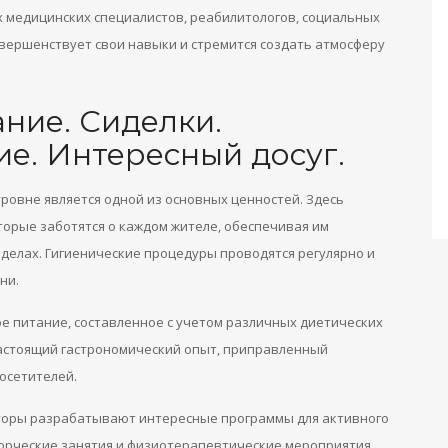
 медицинских специалистов, реабилитологов, социальных
овершенствует свои навыки и стремится создать атмосферу
ние. Сиделки.
е. Интересный досуг.
ровне является одной из основных ценностей. Здесь
орые заботятся о каждом жителе, обеспечивая им
елах. Гигиенические процедуры проводятся регулярно и
ни.
е питание, составленное с учетом различных диетических
настоящий гастрономический опыт, приправленный
осетителей.
аторы разрабатывают интересные программы для активного
рческие занятия и физиотерапевтические мероприятия.