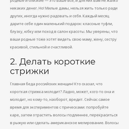
родные и близкие — это ваше все, и для них вам не жалко
никаких денег. Но! Милые дамы, нельзя жить только ради
других, иногда нужно радовать и себя. Каждый месяц
дарите себе один маленький подарок: классные туфли,
блузку, юбку или поход в салон красоты. Мы уверены, что
ваши родные тоже хотят видеть свою маму, жену, сестру
красивой, стильной и счастливой.
2. Делать короткие
стрижки
Главная беда российских женщин! Кто сказал, что
короткая стрижка молодит? Ладно, может, кого-то она и
молодит, но кому-то, наоборот, вредит. Сейчас самое
время для экспериментов с прическами: попробуйте
каре, затем отрастить волосы подлиннее, перекраситься
в рыжую или сделать американское мелирование. Волосы