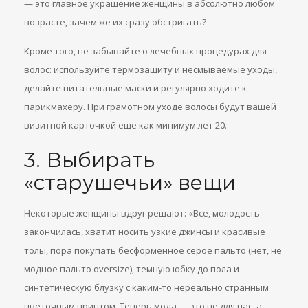
— это главное украшение женщины в абсолютно любом
возрасте, зачем же их сразу обстригать?
Кроме того, не забывайте о лечебных процедурах для
волос: используйте термозащиту и несмываемые уходы,
делайте питательные маски и регулярно ходите к
парикмахеру. При грамотном уходе волосы будут вашей
визитной карточкой еще как минимум лет 20.
3. Выбирать
«старушечьи» вещи
Некоторые женщины вдруг решают: «Все, молодость
закончилась, хватит носить узкие джинсы и красивые
толы, пора покупать бесформенное серое пальто (нет, не
модное пальто oversize), темную юбку до пола и
синтетическую блузку с каким-то нереально странным
цветочным принтом. Теперь мода — это не для нас, а