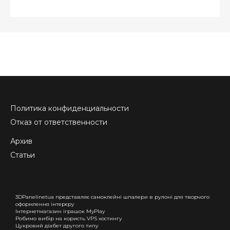
Политика конфиденциальности
Отказ от ответственности
Архив
Статьи
3DPanelinetua представляє самоклейні шпалери в рулоні для творчого
оформлення інтерєру
Інтернетмагазин іграшок MyPlay
Робимо вибір на користь VPS хостингу
Цукровий діабет другого типу