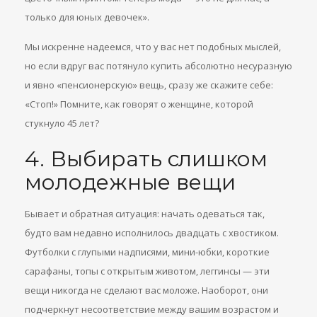
только для юных девочек».
Мы искренне надеемся, что у вас нет подобных мыслей,
но если вдруг вас потянуло купить абсолютно несуразную
и явно «пенсионерскую» вещь, сразу же скажите себе:
«Стоп!» Помните, как говорят о женщине, которой
стукнуло 45 лет?
4. Выбирать слишком
молодежные вещи
Бывает и обратная ситуация: начать одеваться так,
будто вам недавно исполнилось двадцать с хвостиком.
Футболки с глупыми надписями, мини-юбки, короткие
сарафаны, топы с открытым животом, леггинсы — эти
вещи никогда не сделают вас моложе. Наоборот, они
подчеркнут несоответствие между вашим возрастом и