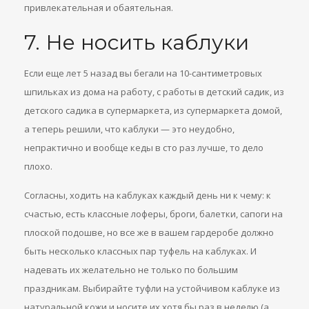
привлекательная и обаятельная.
7. Не носить каблуки
Если еще лет 5 назад вы бегали на 10-сантиметровых
шпильках из дома на работу, с работы в детский садик, из
детского садика в супермаркета, из супермаркета домой,
а теперь решили, что каблуки — это неудобно,
непрактично и вообще кеды в сто раз лучше, то дело
плохо.
Согласны, ходить на каблуках каждый день ни к чему: к
счастью, есть классные лоферы, броги, балетки, сапоги на
плоской подошве, но все же в вашем гардеробе должно
быть несколько классных пар туфель на каблуках. И
надевать их желательно не только по большим
праздникам. Выбирайте туфли на устойчивом каблуке из
натуральной кожи и носите их хотя бы раз в неделю (а