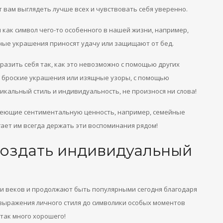
т вам выглядеть лучше всех и чувствовать себя уверенно.
как символ чего-то особенного в нашей жизни, например,
нные украшения приносят удачу или защищают от бед.
зить себя так, как это невозможно с помощью других
е броские украшения или изящные узоры, с помощью
кальный стиль и индивидуальность, не произнося ни слова!
имеющие сентиментальную ценность, например, семейные
ает им всегда держать эти воспоминания рядом!
создать индивидуальный
 веков и продолжают быть популярными сегодня благодаря
т выражения личного стиля до символики особых моментов
так много хорошего!