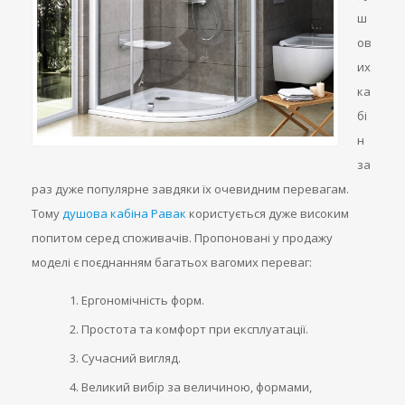
ш
ов
их
ка
бі
н
за
раз дуже популярне завдяки їх очевидним перевагам.
Тому
душова кабіна Равак
користується дуже високим
попитом серед споживачів. Пропоновані у продажу
моделі є поєднанням багатьох вагомих переваг:
Ергономічність форм.
Простота та комфорт при експлуатації.
Сучасний вигляд.
Великий вибір за величиною, формами,