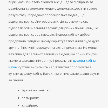
вирішують із метою економії місця. Вдало підібрана за
розмірами та формами модель допомагає досягти такого
результату. У продажу пропонуються моделі, що
відрізняються своїми розмірами. Це дає можливість
підібрати оптимальний варіант для різних приміщень, що
відрізняються своєю площею. Будова кабінок добре
продумана. Завдяки цьому користуватися ними буде дуже
зручно. Гігієнічні процедури стають приємними. Не менш
важливо для багатьох зайнятих людей, що прийняти душ
якомога швидше, ніж ванну. В результаті
душова кабіна
Ravak
суттєво економить час. Клієнтам пропонується
купити душову кабіну Ravak, яка оптимально влаштовує їх
за своїми:
функціональністю;
розмірами;
дизайном.