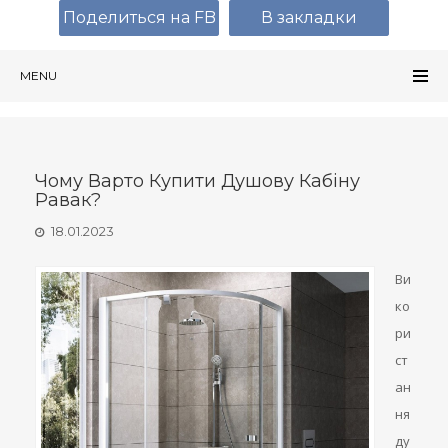
Поделиться на FB
В закладки
MENU
Чому Варто Купити Душову Кабіну
Равак?
18.01.2023
Ви
ко
ри
ст
ан
ня
ду