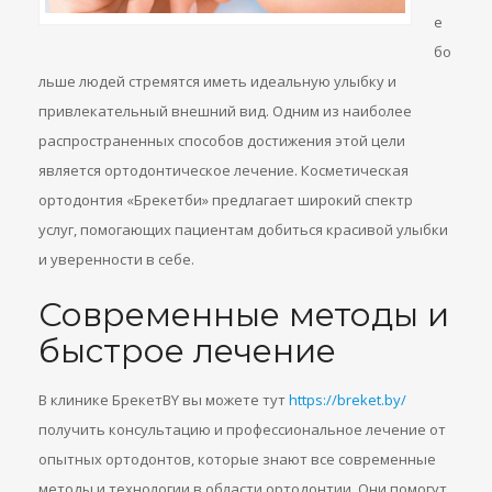
е
бо
льше людей стремятся иметь идеальную улыбку и
привлекательный внешний вид. Одним из наиболее
распространенных способов достижения этой цели
является ортодонтическое лечение. Косметическая
ортодонтия «Брекетби» предлагает широкий спектр
услуг, помогающих пациентам добиться красивой улыбки
и уверенности в себе.
Современные методы и
быстрое лечение
В клинике БрекетBY вы можете тут
https://breket.by/
получить консультацию и профессиональное лечение от
опытных ортодонтов, которые знают все современные
методы и технологии в области ортодонтии. Они помогут