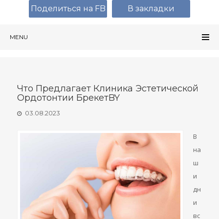
Поделиться на FB
В закладки
MENU
Что Предлагает Клиника Эстетической
Ордотонтии БрекетBY
03.08.2023
В
на
ш
и
дн
и
вс