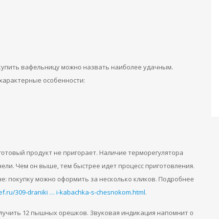
купить вафельницу можно назвать наиболее удачным.
характерные особенности:
 готовый продукт не пригорает. Наличие терморегулятора
ели. Чем он выше, тем быстрее идет процесс приготовления.
е: покупку можно оформить за несколько кликов. Подробнее
hef.ru/309-draniki … i-kabachka-s-chesnokom.html
.
лучить 12 пышных орешков. Звуковая индикация напомнит о