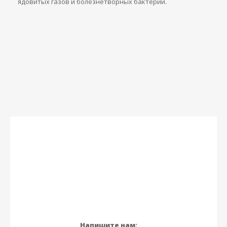
ядовитых газов и болезнетворных бактерий.
Напишите нам: