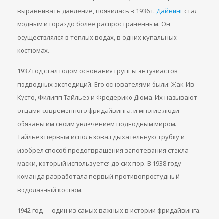
выравнивать давление, появилась в 1936 г.
Дайвинг
стал
модным и гораздо более распространенным. Он
осуществлялся в теплых водах, в одних купальных
костюмах.
1937 год стал годом основания группы энтузиастов
подводных экспедиций. Его основателями были: Жак-Ив
Кусто, Филипп Тайльез и Фредерико Дюма. Их называют
отцами современного фридайвинга, и многие люди
обязаны им своим увлечением подводным миром.
Тайльез первым использовал дыхательную трубку и
изобрел способ предотвращения запотевания стекла
маски, который используется до сих пор. В 1938 году
команда разработала первый противопростудный
водолазный костюм.
1942 год — один из самых важных в истории фридайвинга.