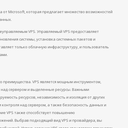
а от Microsoft, которая предлагает множество возможностей
анных.
неуправляемым VPS. Управляемый VPS предоставляет
бновления системы, установка системных пакетов и
авляет только облачную инфраструктуру, и пользователь
ами.
го преимущества. VPS является мощным инструментом,
 над сервером и выделенные ресурсы. Важными
уемость ресурсов, независимость и изоляция от других
 контроля над сервером, а также безопасность данных и
ние VPS также способствует повышению
ожений. Выбрав подходящий вид VPS и провайдера, вы