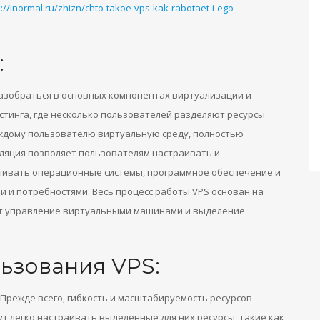
s://inormal.ru/zhizn/chto-takoe-vps-kak-rabotaet-i-ego-
:
азобраться в основных компонентах виртуализации и
остинга, где несколько пользователей разделяют ресурсы
аждому пользователю виртуальную среду, полностью
оляция позволяет пользователям настраивать и
вливать операционные системы, программное обеспечение и
и и потребностями. Весь процесс работы VPS основан на
ет управление виртуальными машинами и выделение
ьзования VPS:
Прежде всего, гибкость и масштабируемость ресурсов
т легко настраивать выделенные для них ресурсы, такие как