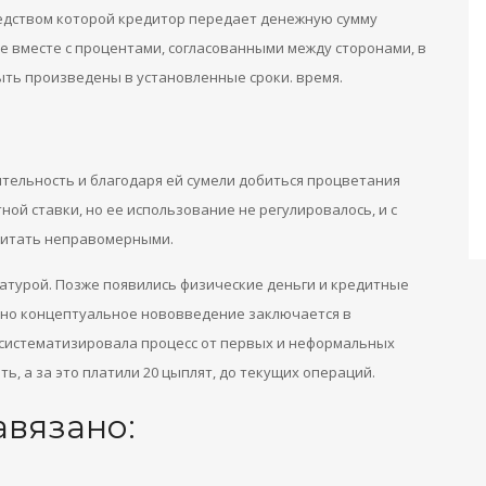
едством которой кредитор передает денежную сумму
е вместе с процентами, согласованными между сторонами, в
ть произведены в установленные сроки. время.
тельность и благодаря ей сумели добиться процветания
ной ставки, но ее использование не регулировалось, и с
читать неправомерными.
турой. Позже появились физические деньги и кредитные
одно концептуальное нововведение заключается в
я систематизировала процесс от первых и неформальных
ь, а за это платили 20 цыплят, до текущих операций.
авязано: