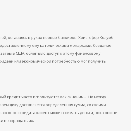
ной, оставаясь в руках первых банкиров. Христофор Колумб
предоставленному ему католическими монархами. Создание
а затем в США, облегчило доступ к этому финансовому
нес-идеей или экономической потребностью мог получить
ый кредит часто используются как синонимы. Но между
заемщику доставляется определенная сумма, со своими
нансового кредита клиент может снимать деньги, пока они не
и возвращать их.