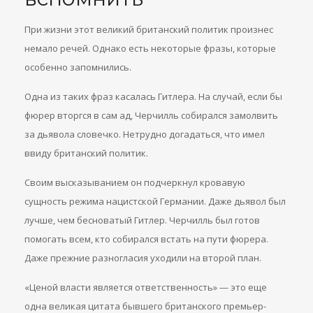
При жизни этот великий британский политик произнес
немало речей. Однако есть некоторые фразы, которые
особенно запомнились.
Одна из таких фраз касалась Гитлера. На случай, если бы
фюрер вторгся в сам ад, Черчилль собирался замолвить
за дьявола словечко. Нетрудно догадаться, что имел
ввиду британский политик.
Своим высказыванием он подчеркнул кровавую
сущность режима нацистской Германии. Даже дьявол был
лучше, чем бесноватый Гитлер. Черчилль был готов
помогать всем, кто собирался встать на пути фюрера.
Даже прежние разногласия уходили на второй план.
«Ценой власти является ответственность» — это еще
одна великая цитата бывшего британского премьер-