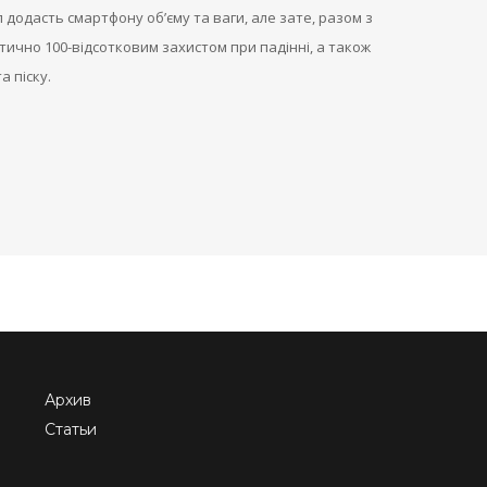
л додасть смартфону об’єму та ваги, але зате, разом з
ично 100-відсотковим захистом при падінні, а також
 піску.
Архив
Статьи