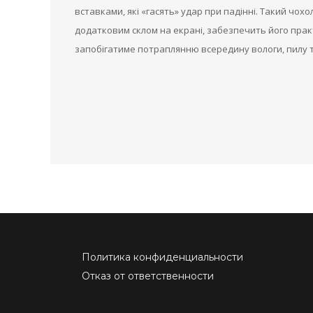
вставками, які «гасять» удар при падінні. Такий чохо
додатковим склом на екрані, забезпечить його практ
запобігатиме потраплянню всередину вологи, пилу та
Политика конфиденциальности
Отказ от ответственности