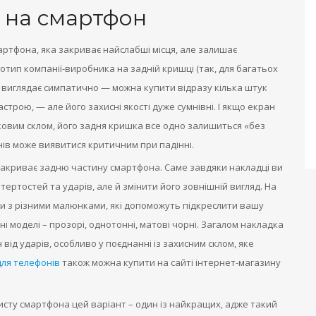
 на смартфон
мартфона, яка закриває найслабші місця, але залишає
оготип компанії-виробника на задній кришці (так, для багатьох
 виглядає симпатично — можна купити відразу кілька штук
астрою, — але його захисні якості дуже сумнівні. І якщо екран
овим склом, його задня кришка все одно залишиться «без
ів може виявитися критичним при падінні.
закриває задню частину смартфона. Саме завдяки накладці ви
ертостей та ударів, але й змінити його зовнішній вигляд. На
 з різними малюнками, які допоможуть підкреслити вашу
ні моделі – прозорі, однотонні, матові чорні. Загалом накладка
від ударів, особливо у поєднанні із захисним склом, яке
для телефонів
також можна купити на сайті інтернет-магазину
исту смартфона цей варіант – один із найкращих, адже такий