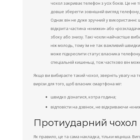
чохол закриває телефон з усіх боків. Це не т
довше зберегти зовнішній вигляд телефону, 
Однак він не дуже зручний у використанні: щ
відкрита частина «книжки» або «розкладачк
збоку або знизу. Такі чохли найчастіше ви
ніж молодь, тому їм не так важливий швидки
може підкреслити статус власника телефону. 
спеціальній кишеньці, тож частково він мож
Якщо ви вибираєте такий чохол, зверніть увагу на т
вирізи для того, щоб власник смартфона міг:
швидко дізнатися, котра година;
відповісти на дзвінок, не відкриваючи «кни
Протиударний чохол
Як правило, це та сама накладка, тільки міцніша. В