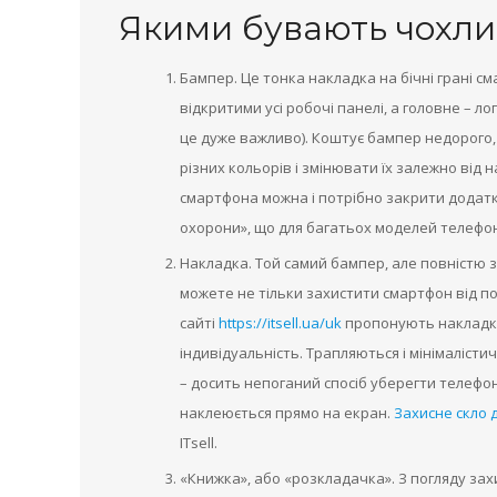
Якими бувають чохли
Бампер. Це тонка накладка на бічні грані с
відкритими усі робочі панелі, а головне – л
це дуже важливо). Коштує бампер недорого,
різних кольорів і змінювати їх залежно від н
смартфона можна і потрібно закрити додатк
охорони», що для багатьох моделей телефон
Накладка. Той самий бампер, але повністю 
можете не тільки захистити смартфон від пот
сайті
https://itsell.ua/uk
пропонують накладки
індивідуальність. Трапляються і мінімалістич
– досить непоганий спосіб уберегти телефон 
наклеюється прямо на екран.
Захисне скло 
ITsell.
«Книжка», або «розкладачка». З погляду зах