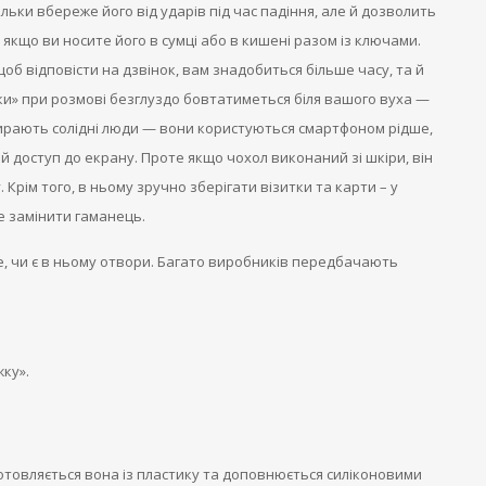
ільки вбереже його від ударів під час падіння, але й дозволить
якщо ви носите його в сумці або в кишені разом із ключами.
об відповісти на дзвінок, вам знадобиться більше часу, та й
и» при розмові безглуздо бовтатиметься біля вашого вуха —
бирають солідні люди — вони користуються смартфоном рідше,
й доступ до екрану. Проте якщо чохол виконаний зі шкіри, він
Крім того, в ньому зручно зберігати візитки та карти – у
е замінити гаманець.
е, чи є в ньому отвори. Багато виробників передбачають
жку».
иготовляється вона із пластику та доповнюється силіконовими