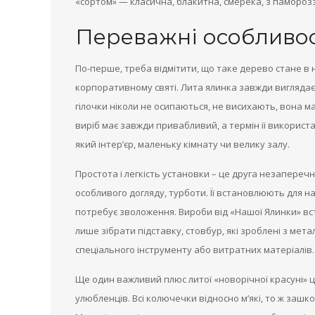
«сортом» — класична, блакитна, смерека, з памороззю 
Переважні особливос
По-перше, треба відмітити, що таке дерево стане в 
корпоративному святі. Лита ялинка завжди виглядає 
гілочки ніколи не осипаються, не висихають, вона м
виріб має завжди привабливий, а термін її використа
який інтер’єр, маленьку кімнату чи велику залу.
Простота і легкість установки – це друга незапереч
особливого догляду, турботи. Її встановлюють для на
потребує зволоження. Вироби від «Нашої Ялинки» в
лише зібрати підставку, стовбур, які зроблені з мета
спеціального інструменту або витратних матеріалів.
Ще один важливий плюс литої «новорічної красуні» 
улюбленців. Всі колючечки відносно м’які, то ж зашк