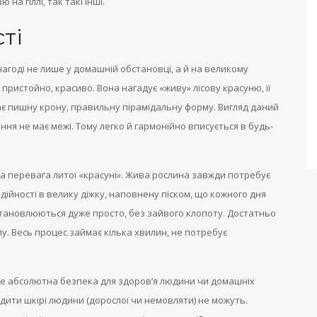
на гіллі, так такі інші.
ті
нагоді не лише у домашній обстановці, а й на великому
пристойно, красиво. Вона нагадує «живу» лісову красуню, її
ає пишну крону, правильну пірамідальну форму. Вигляд даний
ння не має межі. Тому легко й гармонійно вписується в будь-
на перевага литої «красуні». Жива рослина завжди потребує
дійності в велику діжку, наповнену піском, що кожного дня
становлюються дуже просто, без зайвого клопоту. Достатньо
лу. Весь процес займає кілька хвилин, не потребує
це абсолютна безпека для здоров’я людини чи домашніх
одити шкірі людини (дорослої чи немовляти) не можуть.