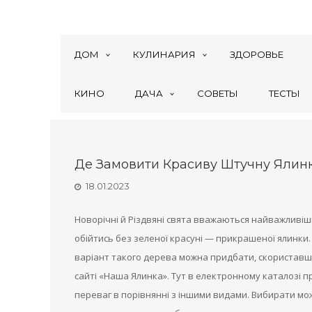
ДОМ
КУЛИНАРИЯ
ЗДОРОВЬЕ
КИНО
ДАЧА
СОВЕТЫ
ТЕСТЫ
Де Замовити Красиву Штучну Ялин
18.01.2023
Новорічні й Різдвяні свята вважаються найважливіш
обійтись без зеленої красуні — прикрашеної ялинки.
варіант такого дерева можна придбати, скористав
сайті «Наша Ялинка». Тут в електронному каталозі п
переваг в порівнянні з іншими видами. Вибирати можн