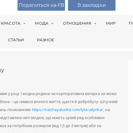
Поделиться на FB
В закладки
КРАСОТА
МОДА
ОТНОШЕНИЯ
МИР
П
СТАТЬИ
РАЗНОЕ
ку
ими у році. І жодна родина чи корпоративна вечірка не може
 Вона – це символ вічного життя, щастя й добробуту. Штучний
шись посиланням:
https://nashayalunka.com/lyta-ialynka/
, на
редставлені литі моделі, що мають цілий ряд особливих
а за потрібним розміром (від 1,5 до 3 метрів) або за