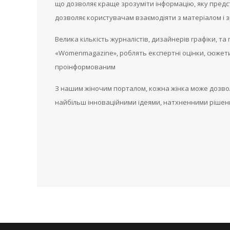
що дозволяє краще зрозуміти інформацію, яку предс
дозволяє користувачам взаємодіяти з матеріалом і з
Велика кількість журналістів, дизайнерів графіки, 
«Womenmagazine», роблять експертні оцінки, сюжети,
проінформованим
З нашим жіночим порталом, кожна жінка може дозвол
найбільш інноваційними ідеями, натхненними рішенн