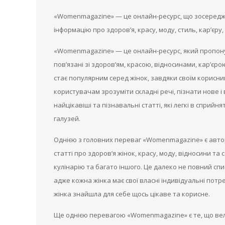
«Womenmagazine» — це онлайн-ресурс, що зосередже
інформацію про здоров’я, красу, моду, стиль, кар’єру,
«Womenmagazine» — це онлайн-ресурс, який пропонує
пов’язані зі здоров’ям, красою, відносинами, кар’єр
стає популярним серед жінок, завдяки своїм корисни
користувачам зрозуміти складні речі, пізнати нове і 
найцікавіші та пізнавальні статті, які легкі в сприйн
галузей.
Однією з головних переваг «Womenmagazine» є авторс
статті про здоров’я жінок, красу, моду, відносини та
кулінарію та багато іншого. Це далеко не повний сп
адже кожна жінка має свої власні індивідуальні пот
жінка знайшла для себе щось цікаве та корисне.
Ще однією перевагою «Womenmagazine» є те, що вел