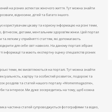
ний на різних аспектах жіночого життя. Тут можна знайти
 розваги, відносини, дітей та багато іншого.
 користувачам цікаву та корисну інформацію на різні теми,
ою, фітнесом, дієтами, ментальним здоров’ям жінки. Цей портал
м та легким у сприйнятті статтям, які допомагають
відкрити для себе світ навколо. На даному порталі зібрані
ятті інформації та мають експертну оцінку спеціалістів різних
ькі теми, які висвітлюються на порталі. Тут можна знайти
 сексуальність, кар’єру та особистий розвиток, подорожі та
исок розділів та статей нашого порталу «Womenmagazine»,
реби та інтереси. Ми дуже зосередитись на тому, щоб кожна
ика частина статей супроводжується фотографіями та відео,