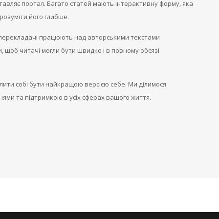
тавляє портал. Багато статей мають інтерактивну форму, яка
розуміти його глибше.
та перекладачі працюють над авторськими текстами
 щоб читачі могли бути швидко і в повному обсязі
ити собі бути найкращою версією себе. Ми ділимося
ями та підтримкою в усіх сферах вашого життя.