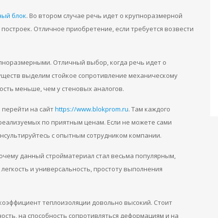
ный блок
. Во втором случае речь идет о крупноразмерной
 построек. Отличное приобретение, если требуется возвести
пноразмерными. Отличный выбор, когда речь идет о
уществ выделим стойкое сопротивление механическому
ость меньше, чем у стеновых аналогов.
 перейти на сайт
https://www.blokprom.ru
. Там каждого
реализуемых по приятным ценам. Если не можете сами
онсультируйтесь с опытным сотрудником компании.
почему данный стройматериал стал весьма популярным,
 легкость и универсальность, простоту выполнения
 коэффициент теплоизоляции довольно высокий. Стоит
ость, на способность сопротивляться деформациям и на