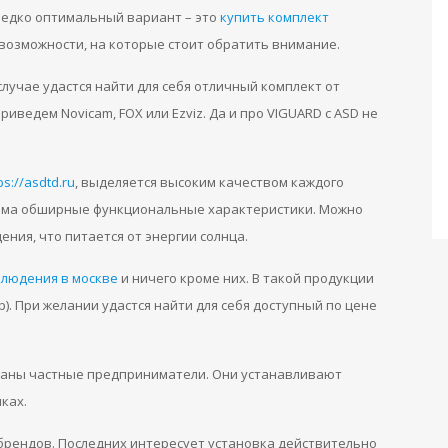
редко оптимальный вариант – это
купить комплект
е возможности, на которые стоит обратить внимание.
случае удастся найти для себя отличный комплект от
иведем Novicam, FOX или Ezviz. Да и про VIGUARD с ASD не
ps://asdtd.ru
, выделяется высоким качеством каждого
сьма обширные функциональные характеристики. Можно
ия, что питается от энергии солнца.
людения в москве
и ничего кроме них. В такой продукции
. При желании удастся найти для себя доступный по цене
ваны частные предприниматели. Они устанавливают
ках.
 брендов. Последних интересует установка действительно