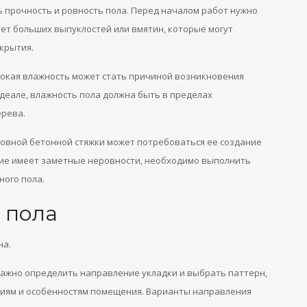
 прочность и ровность пола. Перед началом работ нужно
еет больших выпуклостей или вмятин, которые могут
крытия.
сокая влажность может стать причиной возникновения
идеале, влажность пола должна быть в пределах
ерева.
 ровной бетонной стяжки может потребоваться ее создание
ние имеет заметные неровности, необходимо выполнить
ого пола.
 пола
на.
важно определить направление укладки и выбрать паттерн,
иям и особенностям помещения. Варианты направления