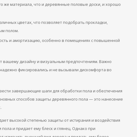
о же материала, что и деревянные половые доски, и хорошо
зличных цветах, что позволяет подобрать прокладки,
ым полом.
ость и амортизацию, особенно в помещениях с повышенной
ют вашему дизайну и визуальным предпочтениям. Важно
 надежно фиксировались и не вызывали дискомфорта во
звести завершающие шаги для обработки пола и обеспечения
основных способов защиты деревянного пола — это нанесение
.
дает высокой степенью защиты от истирания и воздействия
 пола и придает ему блеск и глянец. Однако при
жет изменить внешний вид дерева и придать ему более