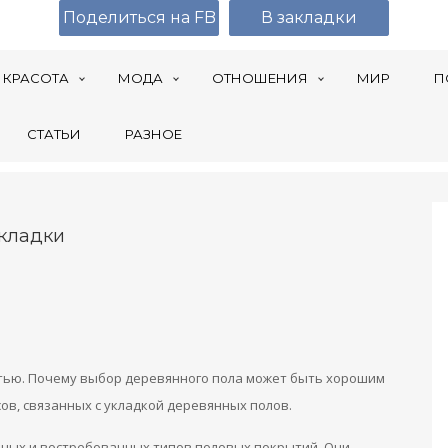
Поделиться на FB
В закладки
КРАСОТА
МОДА
ОТНОШЕНИЯ
МИР
П
СТАТЬИ
РАЗНОЕ
кладки
стью. Почему выбор деревянного пола может быть хорошим
ов, связанных с укладкой деревянных полов.
рных и востребованных типов половых покрытий. Они