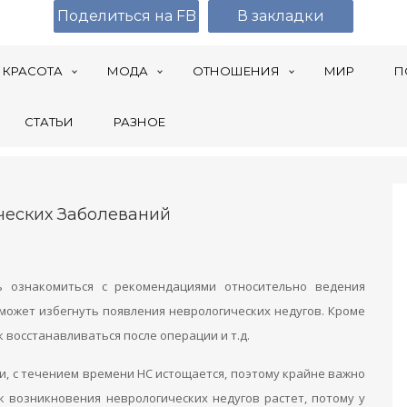
Поделиться на FB
В закладки
КРАСОТА
МОДА
ОТНОШЕНИЯ
МИР
П
СТАТЬИ
РАЗНОЕ
ческих Заболеваний
ь ознакомиться с рекомендациями относительно ведения
может избегнуть появления неврологических недугов. Кроме
к восстанавливаться после операции и т.д.
и, с течением времени НС истощается, поэтому крайне важно
к возникновения неврологических недугов растет, потому у