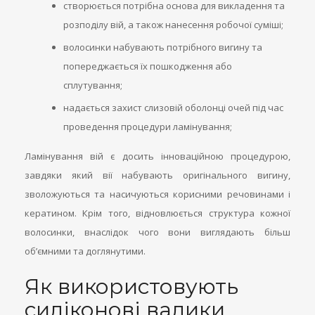
створюється потрібна основа для викладення та
розподілу вій, а також нанесення робочої суміші;
волосинки набувають потрібного вигину та
попереджається їх пошкодження або
сплутування;
надається захист слизовій оболонці очей під час
проведення процедури ламінування;
Ламінування вій є досить інноваційною процедурою,
завдяки який вії набувають оригінального вигину,
зволожуються та насичуються корисними речовинами і
кератином. Крім того, відновлюється структура кожної
волосинки, внаслідок чого вони виглядають більш
об’ємними та доглянутими.
Як використовують
силіконові валики