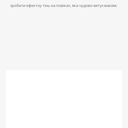
зробити ефектну тінь на повіках, яка чудово імітує макіяж.