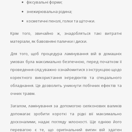
фіксувальні форми;
знежирювальна рідина;
косметичні пензлі, голки та щіточки.
Крім того, звичайно ж, знадобляться такі витратні
матеріали, як бавовняні палички і диски.
Для того, щоб процедура ламінування вій в домашніх
умовах була максимально безпечною, перед початком її
проведення слід уважно ознайомитися з інструкцією щодо
коректного використання інгредієнтів та спеціального
обладнання. Це дозволить уникнути побічних ефектів та
очних травм.
Загалом, ламінування за допомогою силіконових валиків
допомагає зробити короткі та рідкі вії максимально
досконалими, надає погляду млосності. Ще однією його
перевагою є те, що оригінальний вигин вій здатен