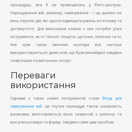
процедуру, яка б не проводилась у б’юті-центрах.
Нарощування вій, манікюр, ламінування – і це далеко не
весь перелік дій, які здатні підвищити рівень естетизму та
доглянутості. Для виконання кожної з них потрібні різні
інструменти, як-от пензлі, пінцети, щіточки, пилочки та ін.
Але крім таких звичних сьогодні все частіше
використовуються і деякі нові, що були винайдені завдяки
появі інших косметичних послуг.
Переваги
використання
Одними з таких нових інструментів стали
бігуді для
ламінування вій
. Це гнучке приладдя також називають
валиками, виготовляється воно зазвичай з силікону та
має різні розміри та форму. Завдяки саме цим засобам: