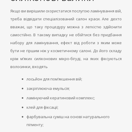
Якщо ви вирішили скористатися послугою ламінування вій,
треба відвідати спеціалізований салон краси. Але дехто
вважає, що таку процедуру можна з легкістю здійснити
самостійно. В такому випадку не обійтися без придбання
набору для ламінування, ефект від роботи з яким може
бути не гіршим ніж у косметичному салоні. До його складу
крім м’яких силіконових мікро-бігуді, на яких фіксуються
волосинки, входять
лосьйон для пом’якшення вій;
закріплююча емульсія;
ламінуючий кератиновий комплекс;
клей для фіксації;
фарбувальна суміш на основі натурального
пігменту;