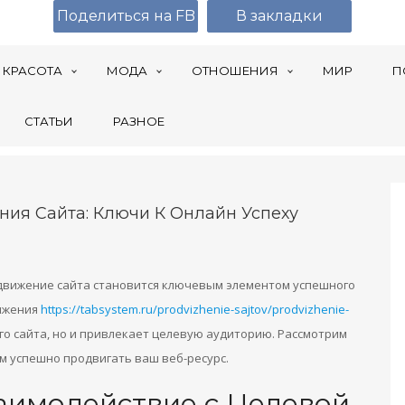
Поделиться на FB
В закладки
КРАСОТА
МОДА
ОТНОШЕНИЯ
МИР
П
СТАТЬИ
РАЗНОЕ
ия Сайта: Ключи К Онлайн Успеху
движение сайта становится ключевым элементом успешного
вижения
https://tabsystem.ru/prodvizhenie-sajtov/prodvizhenie-
о сайта, но и привлекает целевую аудиторию. Рассмотрим
м успешно продвигать ваш веб-ресурс.
аимодействие с Целевой