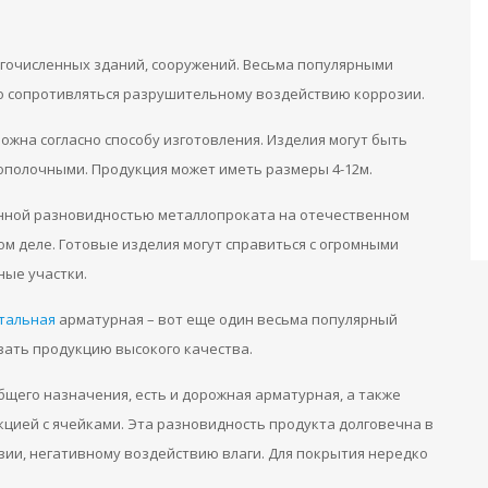
гочисленных зданий, сооружений. Весьма популярными
о сопротивляться разрушительному воздействию коррозии.
ожна согласно способу изготовления. Изделия могут быть
ополочными. Продукция может иметь размеры 4-12м.
анной разновидностью металлопроката на отечественном
м деле. Готовые изделия могут справиться с огромными
ные участки.
стальная
арматурная – вот еще один весьма популярный
азать продукцию высокого качества.
бщего назначения, есть и дорожная арматурная, а также
кцией с ячейками. Эта разновидность продукта долговечна в
зии, негативному воздействию влаги. Для покрытия нередко