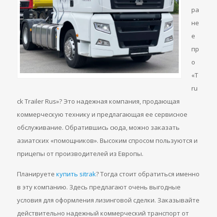
ра
не
е
пр
о
«T
ru
ck Trailer Rus»? Это надежная компания, продающая
коммерческую технику и предлагающая ее сервисное
обслуживание. Обратившись сюда, можно заказать
азиатских «помощников». Высоким спросом пользуются и
прицепы от производителей из Европы.
Планируете
купить sitrak
? Тогда стоит обратиться именно
в эту компанию. Здесь предлагают очень выгодные
условия для оформления лизинговой сделки. Заказывайте
действительно надежный коммерческий транспорт от