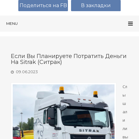
Поделиться на FB
В закладки
MENU
Если Вы Планируете Потратить Деньги
На Sitrak (Ситрак)
09.06.2023
Сл
ы
ш
ал
и
ли
вы