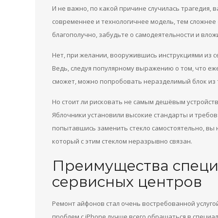
И не важно, по какой причине случилась трагедия, в
современнее и технологичнее модель, тем сложнее 
благополучно, забудьте о самодеятельности и влож
Нет, при желании, вооружившись инструкциями из с
Ведь, следуя популярному выражению о том, что еже
сможет, можно попробовать неразделимый блок из т
Но стоит ли рисковать не самым дешёвым устройств
Яблочники установили высокие стандарты и требов
попытавшись заменить стекло самостоятельно, вы 
который с этим стеклом неразрывно связан.
Преимущества спец
сервисных центров
Ремонт айфонов стал очень востребованной услугой
проблем с iPhone лучше всего обращаться в спец