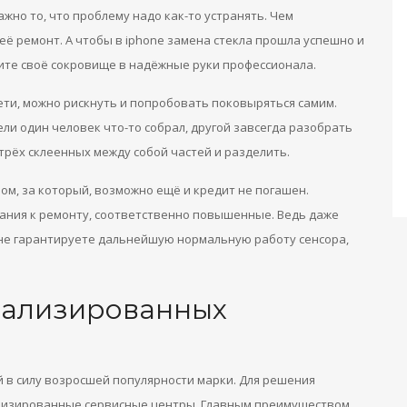
ажно то, что проблему надо как-то устранять. Чем
её ремонт. А чтобы в iphone замена стекла прошла успешно и
ите своё сокровище в надёжные руки профессионала.
ети, можно рискнуть и попробовать поковыряться самим.
ли один человек что-то собрал, другой завсегда разобрать
рёх склеенных между собой частей и разделить.
ом, за который, возможно ещё и кредит не погашен.
ания к ремонту, соответственно повышенные. Ведь даже
не гарантируете дальнейшую нормальную работу сенсора,
иализированных
 в силу возросшей популярности марки. Для решения
иализированные сервисные центры. Главным преимуществом