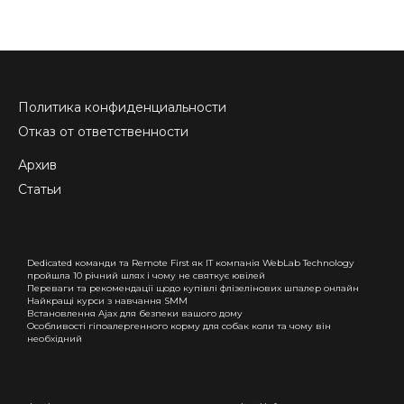
Политика конфиденциальности
Отказ от ответственности
Архив
Статьи
Dedicated команди та Remote First як IT компанія WebLab Technology
пройшла 10 річний шлях і чому не святкує ювілей
Переваги та рекомендації щодо купівлі флiзелінових шпалер онлайн
Найкращі курси з навчання SMM
Встановлення Ajax для безпеки вашого дому
Особливості гіпоалергенного корму для собак коли та чому він
необхідний