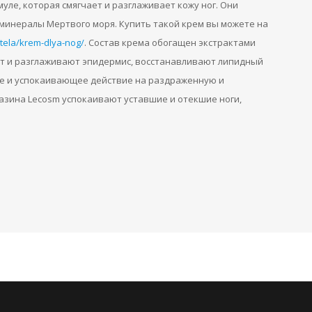
ле, которая смягчает и разглаживает кожу ног. Они
минералы Мертвого моря. Купить такой крем вы можете на
-tela/krem-dlya-nog/
. Состав крема обогащен экстрактами
ют и разглаживают эпидермис, восстанавливают липидный
е и успокаивающее действие на раздраженную и
газина Lecosm успокаивают уставшие и отекшие ноги,