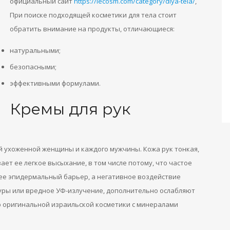
официальный сайт
https://lecosm.com/category/dlya-tela/
,
При поиске подходящей косметики для тела стоит
обратить внимание на продукты, отличающиеся:
натуральными;
безопасными;
эффективными формулами.
Кремы для рук
й ухоженной женщины и каждого мужчины. Кожа рук тонкая,
ает ее легкое высыхание, в том числе потому, что частое
ее эпидермальный барьер, а негативное воздействие
уры или вредное УФ-излучение, дополнительно ослабляют
р оригинальной израильской косметики с минералами