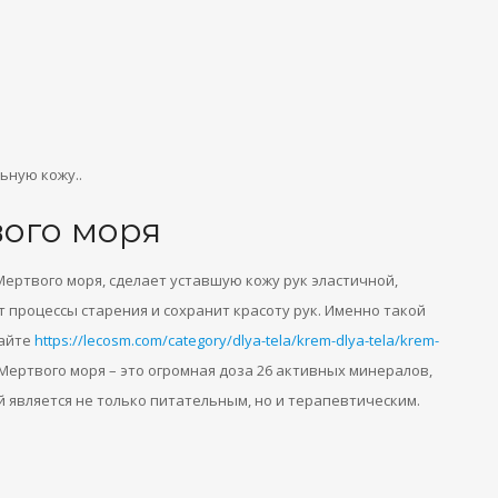
ьную кожу..
вого моря
Мертвого моря, сделает уставшую кожу рук эластичной,
 процессы старения и сохранит красоту рук. Именно такой
сайте
https://lecosm.com/category/dlya-tela/krem-dlya-tela/krem-
 Мертвого моря – это огромная доза 26 активных минералов,
ый является не только питательным, но и терапевтическим.