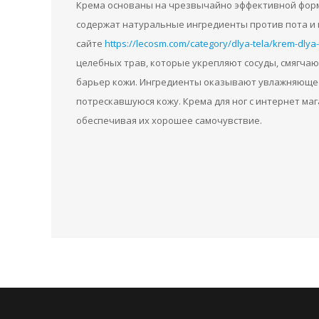
Крема основаны на чрезвычайно эффективной форму
содержат натуральные ингредиенты против пота и 
сайте
https://lecosm.com/category/dlya-tela/krem-dlya
целебных трав, которые укрепляют сосуды, смягча
барьер кожи. Ингредиенты оказывают увлажняюще
потрескавшуюся кожу. Крема для ног с интернет ма
обеспечивая их хорошее самочувствие.