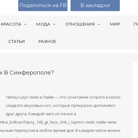
Поделиться на FB
В закладки
КРАСОТА
МОДА
ОТНОШЕНИЯ
МИР
П
СТАТЬИ
РАЗНОЕ
ах В Симферополе?
Чипсы Lays Чили и Лайм — это сочетание острого и кисло-
сладкого вкусовых нот, которые прекрасно дополняют
друг друга. Каждый чипс из пачки a
omka_koltsa/chipsy_140_gr_leys_chili_i_laym/»>лейс лайм чили
альным перекусом в любое время дня. В каждом чипсе можно