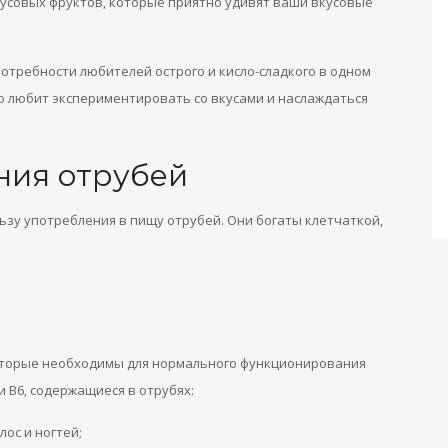
русовых фруктов, которые приятно удивят ваши вкусовые
потребности любителей острого и кисло-сладкого в одном
то любит экспериментировать со вкусами и наслаждаться
ния отрубей
ьзу употребления в пищу отрубей. Они богаты клетчаткой,
которые необходимы для нормального функционирования
и B6, содержащиеся в отрубях:
ос и ногтей;