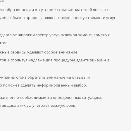
ов.
енообразования и отсутствие скрытых платежей являются
жбы обычно предоставляют точную оценку стоимости услуг
едлагают широкий спектр услуг, включая ремонт, замену и
ытие.
ежные сервисы уделяют особое внимание
тов, используя надлежащие процедуры идентификации и
мпании стоит обратить внимание на отзывы и
то поможет сделать информированный выбор.
ь жизненно необходимыми в определенных ситуациях,
авщика этих услуг играет важную роль.